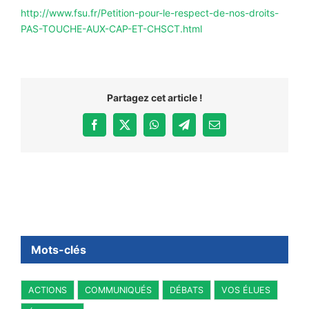
http://www.fsu.fr/Petition-pour-le-respect-de-nos-droits-
PAS-TOUCHE-AUX-CAP-ET-CHSCT.html
Partagez cet article !
Facebook
X
WhatsApp
Telegram
Email
Mots-clés
ACTIONS
COMMUNIQUÉS
DÉBATS
VOS ÉLUES