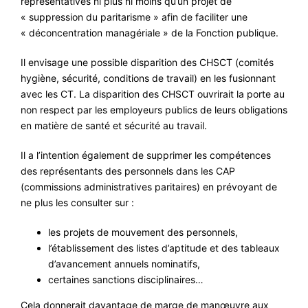
représentatives ni plus ni moins qu’un projet de
« suppression du paritarisme » afin de faciliter une
#VOS ÉLUES
« déconcentration managériale » de la Fonction publique.
#FORMATION
Il envisage une possible disparition des CHSCT (comités
#COMMUNIQUÉS
hygiène, sécurité, conditions de travail) en les fusionnant
#ÉLECTIONS
avec les CT. La disparition des CHSCT ouvrirait la porte au
non respect par les employeurs publics de leurs obligations
#MÉDIAS
en matière de santé et sécurité au travail.
#DÉBATS
Il a l’intention également de supprimer les compétences
#PRESSE
des représentants des personnels dans les CAP
(commissions administratives paritaires) en prévoyant de
#ARCHIVES
ne plus les consulter sur :
les projets de mouvement des personnels,
l’établissement des listes d’aptitude et des tableaux
d’avancement annuels nominatifs,
certaines sanctions disciplinaires…
Cela donnerait davantage de marge de manœuvre aux