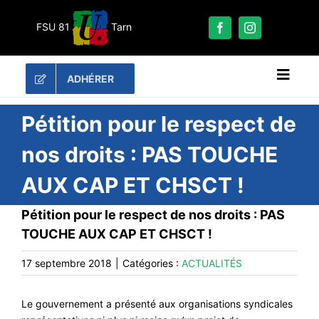
Passer
au
FSU 81
Tarn
contenu
ADHÉRER
Naviga
à
bascu
RECHERCHER:
Pétition pour le respect de
nos droits : PAS TOUCHE
LES UNES
AUX CAP ET CHSCT !
#ACTUALITÉS
LA FSU 81
Pétition pour le respect de nos droits : PAS
TOUCHE AUX CAP ET CHSCT !
DOSSIERS
PUBLICATIONS
17 septembre 2018
|
Catégories :
ACTUALITÉS
CONTACT
Le gouvernement a présenté aux organisations syndicales
#ACTIONS