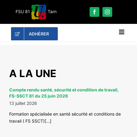
Passer
au
FSU 81
Tarn
contenu
ADHÉRER
Naviga
à
bascu
RECHERCHER:
LES UNES
A LA UNE
#ACTUALITÉS
Compte rendu santé, sécurité et condition de travail,
LA FSU 81
FS-SSCT 81 du 25 juin 2026
DOSSIERS
13 juillet 2026
PUBLICATIONS
Formation spécialisée en santé sécurité et conditions de
travail ( FS SSCT)[...]
CONTACT
#ACTIONS