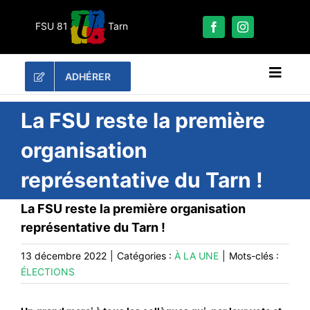
Passer
au
FSU 81
Tarn
contenu
ADHÉRER
Naviga
à
bascu
RECHERCHER:
La FSU reste la première
organisation
LES UNES
représentative du Tarn !
#ACTUALITÉS
LA FSU 81
La FSU reste la première organisation
représentative du Tarn !
DOSSIERS
PUBLICATIONS
13 décembre 2022
|
Catégories :
À LA UNE
|
Mots-clés :
ÉLECTIONS
CONTACT
#ACTIONS