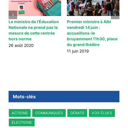
Le ministre de l’Éducation
Premier ministre à Albi
T
Nationale ne prend pas la
vendredi 14 juin :
j
mesure de cette rentrée
accueillons-le
M
hors norme
bruyamment 11h30, place
T
du grand théâtre
J
26 août 2020
11 juin 2019
1
Mots-clés
ACTIONS
COMMUNIQUÉS
DÉBATS
VOS ÉLUES
ÉLECTIONS