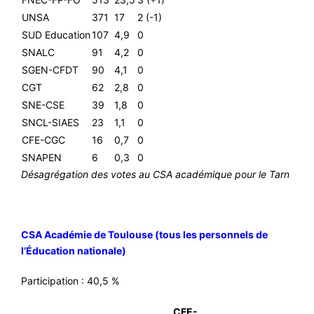
UNSA
371
17
2 (-1)
SUD Education
107
4,9
0
SNALC
91
4,2
0
SGEN-CFDT
90
4,1
0
CGT
62
2,8
0
SNE-CSE
39
1,8
0
SNCL-SIAES
23
1,1
0
CFE-CGC
16
0,7
0
SNAPEN
6
0,3
0
Désagrégation des votes au CSA académique pour le Tarn
CSA Académie de Toulouse (tous les personnels de
l’Éducation nationale)
Participation : 40,5 %
CFE-