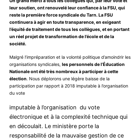
Un grand merci à tous les collègues qui, par leur vote et
leur soutien, ont renouvelé leur confiance à la FSU, qui
#VOS ÉLUES
reste la première force syndicale du Tarn. La FSU
#FORMATION
continuera à agir en toute transparence, en exigeant
l’équité de traitement de tous les collègues, et en portant
#COMMUNIQUÉS
un réel projet de transformation de l’école et de la
#ÉLECTIONS
société.
#MÉDIAS
Malgré l’impréparation et la volonté politique d’amoindrir les
organisations syndicales,
les personnels de l’Éducation
#DÉBATS
Nationale ont été très nombreux à participer à cette
#PRESSE
élection
. Nous déplorons une légère baisse de la
participation par rapport à 2018 imputable à l’organisation
#ARCHIVES
du vote
i
mputable à l’organisation du vote
électronique et à la complexité technique qui
en découlait. Le ministère porte la
responsabilité de la mauvaise gestion de ce