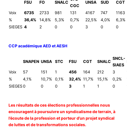
FSU
FO
SNALC
UNSA
SUD
CGT
CGC
Voix
6735
2733
981
131
4167
747
1163
%
36,4%
14,8%
5,3%
0,7%
22,5%
4,0%
6,3%
SIEGES
4
2
0
0
3
0
0
CCP académique AED et AESH
SNCL-
SNAPEN
UNSA
STC
FSU
CGT
SNALC
SIAES
Voix
57
151
1
456
164
212
3
%
4,1%
10,7%
0,1%
32,4%
11,7%
15,1%
0,2%
SIEGES
0
0
0
3
1
1
0
Les résultats de ces élections professionnelles nous
encouragent à poursuivre un syndicalisme de terrain, à
l’écoute de la profession et porteur d’un projet syndical
de luttes et de transformations sociales.