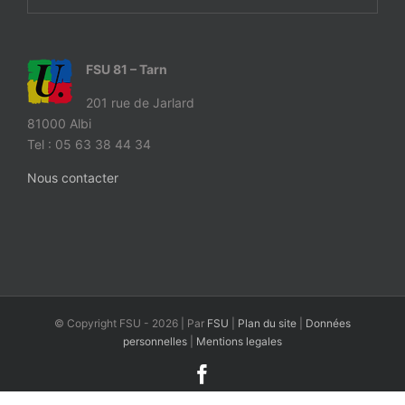
FSU 81 – Tarn
201 rue de Jarlard
81000 Albi
Tel : 05 63 38 44 34
Nous contacter
© Copyright FSU -
2026 | Par
FSU
|
Plan du site
|
Données
personnelles
|
Mentions legales
Facebook